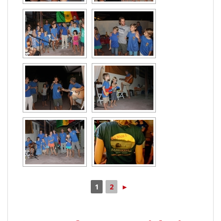
1
2
►