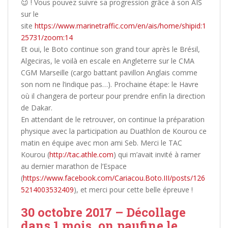
😉
! Vous pouvez suivre sa progression grâce à son AIS
sur le
site
https://www.marinetraffic.com/en/ais/home/shipid:1
25731/zoom:14
Et oui, le Boto continue son grand tour après le Brésil,
Algeciras, le voilà en escale en Angleterre sur le CMA
CGM Marseille (cargo battant pavillon Anglais comme
son nom ne l’indique pas…). Prochaine étape: le Havre
où il changera de porteur pour prendre enfin la direction
de Dakar.
En attendant de le retrouver, on continue la préparation
physique avec la participation au Duathlon de Kourou ce
matin en équipe avec mon ami Seb. Merci le TAC
Kourou (
http://tac.athle.com
) qui m’avait invité à ramer
au dernier marathon de l’Espace
(
https://www.facebook.com/Cariacou.Boto.III/posts/126
5214003532409
), et merci pour cette belle épreuve !
30 octobre 2017 – Décollage
dans 1 mois, on paufine le